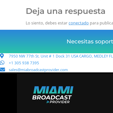
Deja una respuesta
Lo siento, debes estar
conectado
para public
Necesitas sopor
7950 NW 77th St. Unit # 1 Dock 31 USA CARGO, MEDLEY 
+1 305 938 7395
sales@miabroadcastprovider.com