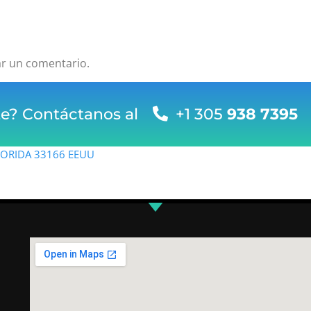
ar un comentario.
te? Contáctanos al
+1 305
938 7395
FLORIDA 33166 EEUU