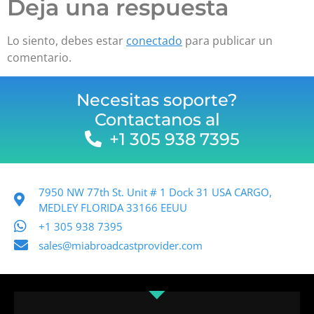
Deja una respuesta
Lo siento, debes estar
conectado
para publicar un
comentario.
Necesitas soporte?
Contactanos al
+1 305 938 7395
7950 NW 77th St. Unit # 1 Dock 31 USA CARGO,
MEDLEY FLORIDA 33166 EEUU
+1 305 938 7395
sales@miabroadcastprovider.com