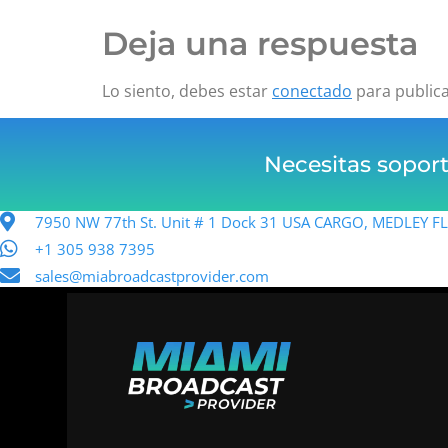
Deja una respuesta
Lo siento, debes estar
conectado
para public
Necesitas sopor
7950 NW 77th St. Unit # 1 Dock 31 USA CARGO, MEDLEY 
+1 305 938 7395
sales@miabroadcastprovider.com