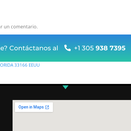
ar un comentario.
te? Contáctanos al
+1 305
938 7395
FLORIDA 33166 EEUU