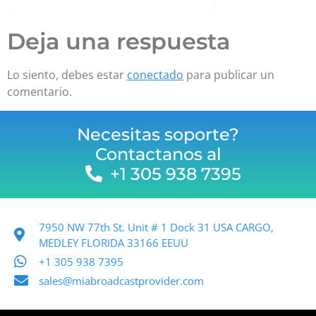
Deja una respuesta
Lo siento, debes estar
conectado
para publicar un
comentario.
Necesitas soporte?
Contactanos al
+1 305 938 7395
7950 NW 77th St. Unit # 1 Dock 31 USA CARGO,
MEDLEY FLORIDA 33166 EEUU
+1 305 938 7395
sales@miabroadcastprovider.com