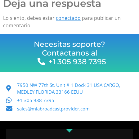
Deja una respuesta
Lo siento, debes estar
conectado
para publicar un
comentario.
Necesitas soporte?
Contactanos al
+1 305 938 7395
7950 NW 77th St. Unit # 1 Dock 31 USA CARGO,
MEDLEY FLORIDA 33166 EEUU
+1 305 938 7395
sales@miabroadcastprovider.com