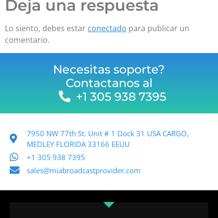
Deja una respuesta
Lo siento, debes estar
conectado
para publicar un
comentario.
Necesitas soporte?
Contactanos al
+1 305 938 7395
7950 NW 77th St. Unit # 1 Dock 31 USA CARGO,
MEDLEY FLORIDA 33166 EEUU
+1 305 938 7395
sales@miabroadcastprovider.com