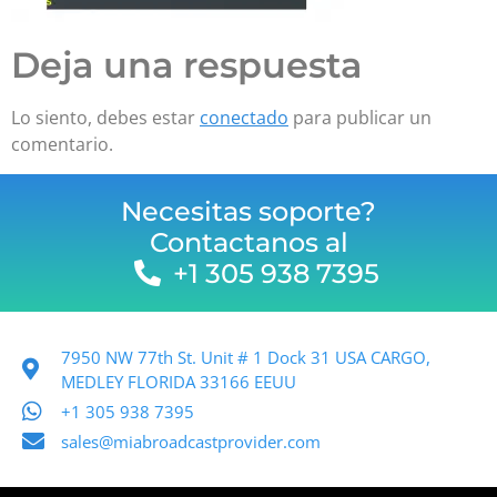
Deja una respuesta
Lo siento, debes estar
conectado
para publicar un
comentario.
Necesitas soporte?
Contactanos al
+1 305 938 7395
7950 NW 77th St. Unit # 1 Dock 31 USA CARGO,
MEDLEY FLORIDA 33166 EEUU
+1 305 938 7395
sales@miabroadcastprovider.com