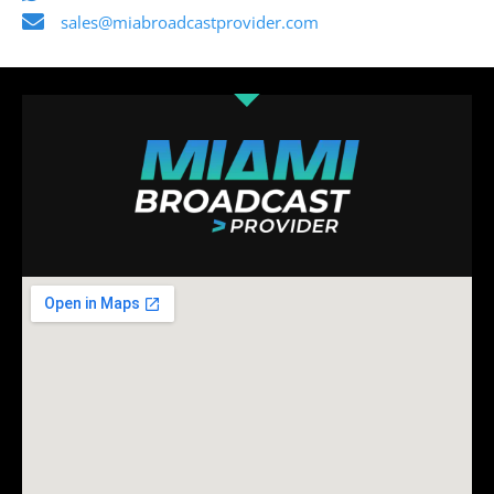
sales@miabroadcastprovider.com