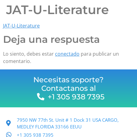
JAT-U-Literature
JAT-U-Literature
Deja una respuesta
Lo siento, debes estar
conectado
para publicar un
comentario.
Necesitas soporte?
Contactanos al
+1 305 938 7395
7950 NW 77th St. Unit # 1 Dock 31 USA CARGO,
MEDLEY FLORIDA 33166 EEUU
+1 305 938 7395