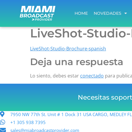
HOME
NOVEDADES
HOME
NOVEDADES
LiveShot-Studio
LiveShot-Studio-Brochure-spanish
Deja una respuesta
Lo siento, debes estar
conectado
para public
Necesitas sopor
7950 NW 77th St. Unit # 1 Dock 31 USA CARGO, MEDLEY 
+1 305 938 7395
sales@miabroadcastprovider.com