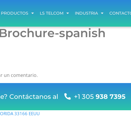
PRODUCTOS
LS TELCOM
INDUSTRIA
CONTACT
PRODUCTOS
LS TELCOM
INDUSTRIA
CONTACT
-Brochure-spanish
ar un comentario.
te? Contáctanos al
+1 305
938 7395
FLORIDA 33166 EEUU