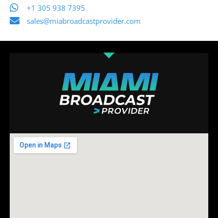
+1 305 938 7395
sales@miabroadcastprovider.com